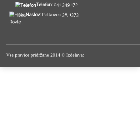
Ladijski pod
Telefon:
041 349 172
Štiristransko obdelan les
Naslov:
Petkovec 38, 1373
Masivni konstrukcijski les
Rovte
Izdelava lesene embalaže
Razrez in sušenje lesa
Lepljen les
Vse pravice pridržane 2014 © Izdelava:
TEHNIKA IZDELAVE
GALERIJA
KONTAKT