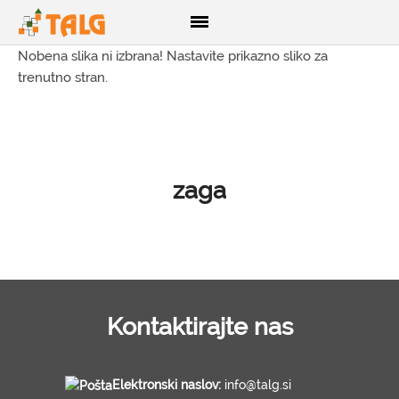
Nobena slika ni izbrana! Nastavite prikazno sliko za
trenutno stran.
DOMOV
O NAS
PRODUKTI
zaga
Lesene hiše
Brunarice
Glamping
CNC razrez lesa
3D izris konstrukcij
Kontaktirajte nas
Brune
Opaž
Elektronski naslov:
info@talg.si