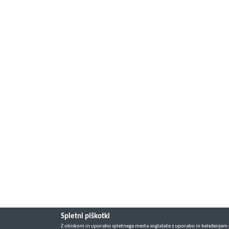
Spletni piškotki
Z obiskom in uporabo spletnega mesta soglašate z uporabo in beleženjem