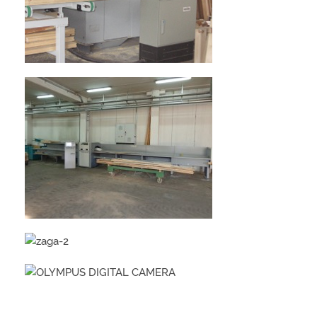
Ladijski pod
Štiristransko obdelan les
Masivni konstrukcijski les
Izdelava lesene embalaže
Razrez in sušenje lesa
Lepljen les
TEHNIKA IZDELAVE
GALERIJA
KONTAKT