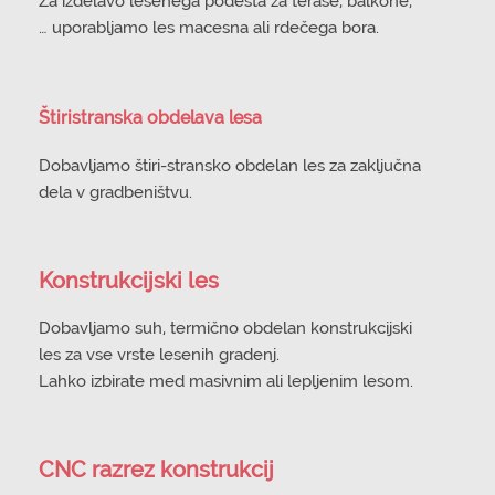
Za izdelavo lesenega podesta za terase, balkone,
… uporabljamo les macesna ali rdečega bora.
Štiristranska obdelava lesa
Dobavljamo štiri-stransko obdelan les za zaključna
dela v gradbeništvu.
Konstrukcijski les
Dobavljamo suh, termično obdelan konstrukcijski
les za vse vrste lesenih gradenj.
Lahko izbirate med masivnim ali lepljenim lesom.
CNC razrez konstrukcij