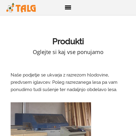
DOMOV
Produkti
O NAS
Oglejte si kaj vse ponujamo
PRODUKTI
Lesene hiše
Naše podjetje se ukvarja z razrezom hlodovine,
Brunarice
predvsem iglavcev. Poleg razrezanega lesa pa vam
Glamping
ponudimo tudi sušenje ter nadaljnjo obdelavo lesa.
CNC razrez lesa
3D izris konstrukcij
Brune
Opaž