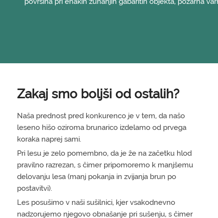
površina pri enakih zunanjih gabaritih objekta, požarna varno
Zakaj smo boljši od ostalih?
Naša prednost pred konkurenco je v tem, da našo
leseno hišo oziroma brunarico izdelamo od prvega
koraka naprej sami.
Pri lesu je zelo pomembno, da je že na začetku hlod
pravilno razrezan, s čimer pripomoremo k manjšemu
delovanju lesa (manj pokanja in zvijanja brun po
postavitvi).
Les posušimo v naši sušilnici, kjer vsakodnevno
nadzorujemo njegovo obnašanje pri sušenju, s čimer