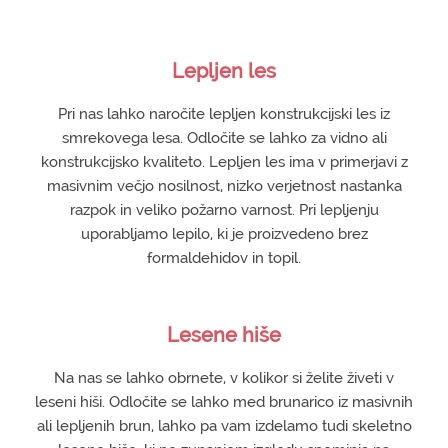
Štiristransko obdelan les
Masivni konstrukcijski les
Lepljen les
Izdelava lesene embalaže
Pri nas lahko naročite lepljen konstrukcijski les iz
Razrez in sušenje lesa
smrekovega lesa. Odločite se lahko za vidno ali
Lepljen les
konstrukcijsko kvaliteto. Lepljen les ima v primerjavi z
masivnim večjo nosilnost, nizko verjetnost nastanka
TEHNIKA IZDELAVE
razpok in veliko požarno varnost. Pri lepljenju
uporabljamo lepilo, ki je proizvedeno brez
GALERIJA
formaldehidov in topil.
KONTAKT
Lesene hiše
Na nas se lahko obrnete, v kolikor si želite živeti v
leseni hiši. Odločite se lahko med brunarico iz masivnih
ali lepljenih brun, lahko pa vam izdelamo tudi skeletno