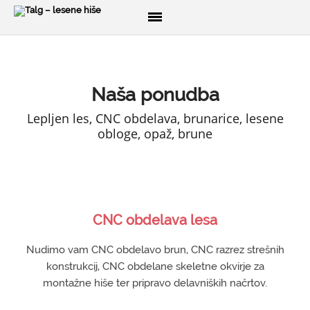
DOMOV
Naša ponudba
O NAS
Lepljen les, CNC obdelava, brunarice, lesene
PRODUKTI
obloge, opaž, brune
Lesene hiše
Brunarice
Glamping
CNC razrez lesa
CNC obdelava lesa
3D izris konstrukcij
Nudimo vam CNC obdelavo brun, CNC razrez strešnih
Brune
konstrukcij, CNC obdelane skeletne okvirje za
Opaž
montažne hiše ter pripravo delavniških načrtov.
Ladijski pod