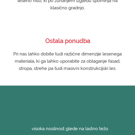
leseno hišo, ki po zunanjem izgledu spominja na
klasično gradnjo.
Ostala ponudba
Pri nas lahko dobite tudi različne dimenzije lesenega
materiala, ki ga lahko uporabite za oblaganje fasad,
stropa, strehe pa tudi masivni konstrukcijski les.
visoka nosilnost glede na lastno težo