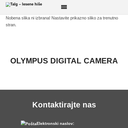
Nobena slika ni izbrana! Nastavite prikazno sliko za trenutno
stran.
DOMOV
O NAS
PRODUKTI
OLYMPUS DIGITAL CAMERA
Lesene hiše
Brunarice
Glamping
CNC razrez lesa
3D izris konstrukcij
Kontaktirajte nas
Brune
Opaž
Elektronski naslov:
Ladijski pod