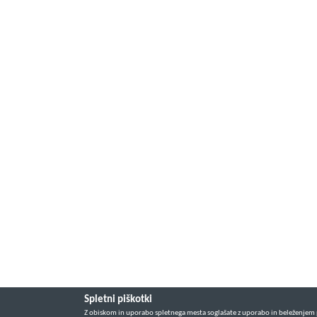
Spletni piškotki
Z obiskom in uporabo spletnega mesta soglašate z uporabo in beleženjem