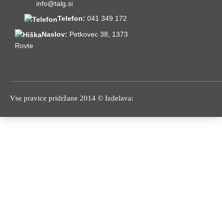
info@talg.si
Štiristransko obdelan les
Telefon:
041 349 172
Masivni konstrukcijski les
Naslov:
Petkovec 38, 1373
Izdelava lesene embalaže
Rovte
Razrez in sušenje lesa
Lepljen les
TEHNIKA IZDELAVE
Vse pravice pridržane 2014 © Izdelava:
GALERIJA
KONTAKT