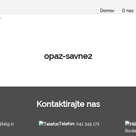
Domov
O nas
.
opaz-savne2
Kontaktirajte nas
@talg.si
Telefon:
041 349 172
Rovt