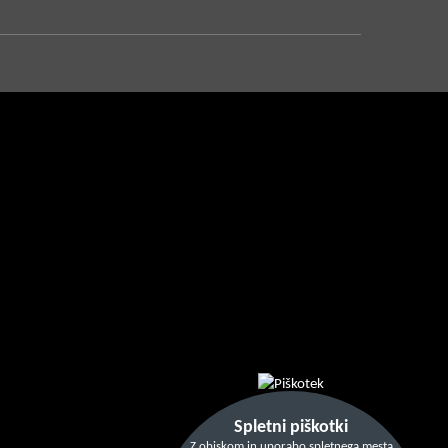
Spletni piškotki
Z obiskom in uporabo spletnega mesta