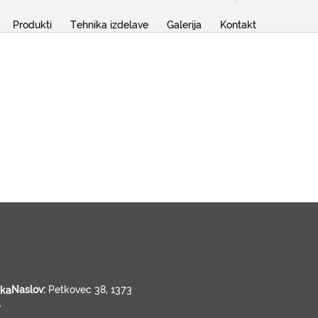
Produkti
Tehnika izdelave
Galerija
Kontakt
Naslov:
Petkovec 38, 1373
e