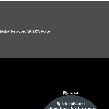
Naslov:
Petkovec 38, 1373 Rovte
Spletni piškotki
Z obiskom in uporabo spletnega mesta