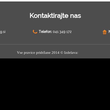
Kontaktirajte nas
g.si
Telefon:
041 349 172
Vse pravice pridržane 2014 © Izdelava: