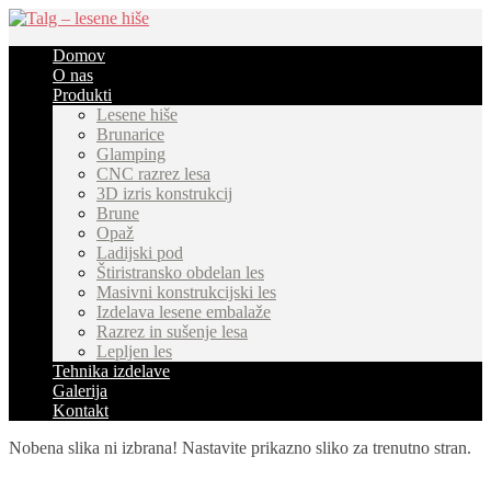
Domov
O nas
Produkti
Lesene hiše
Brunarice
Glamping
CNC razrez lesa
3D izris konstrukcij
Brune
Opaž
Ladijski pod
Štiristransko obdelan les
Masivni konstrukcijski les
Izdelava lesene embalaže
Razrez in sušenje lesa
Lepljen les
Tehnika izdelave
Galerija
Kontakt
Nobena slika ni izbrana! Nastavite prikazno sliko za trenutno stran.