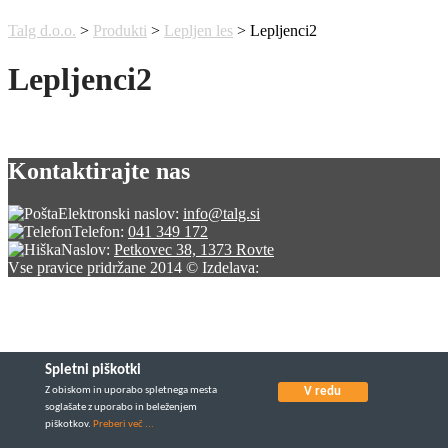
Talg d.o.o.
>
Produkti
>
Lepljen les
>
Lepljenci2
Lepljenci2
Kontaktirajte nas
Elektronski naslov:
info@talg.si
Telefon:
041 349 172
Naslov:
Petkovec 38, 1373 Rovte
Vse pravice pridržane 2014 © Izdelava:
Spletni piškotki
Z obiskom in uporabo spletnega mesta
V redu
soglašate z uporabo in beleženjem
piškotkov.
Preberi več ...