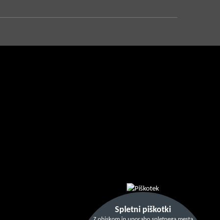
Spletni piškotki
Z obiskom in uporabo spletnega mesta