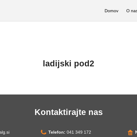
Domov
O na
ladijski pod2
Kontaktirajte nas
alg.si
Telefon:
041 349 172