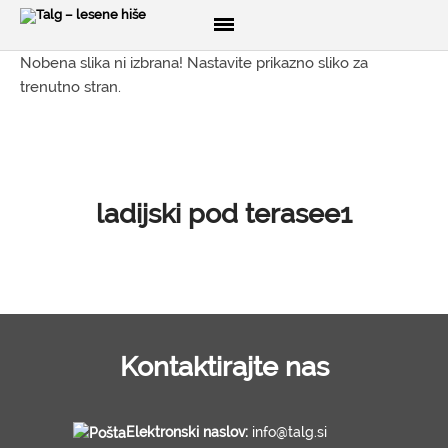
Nobena slika ni izbrana! Nastavite prikazno sliko za
trenutno stran.
DOMOV
O NAS
PRODUKTI
ladijski pod terasee1
Lesene hiše
Brunarice
Glamping
CNC razrez lesa
3D izris konstrukcij
Kontaktirajte nas
Brune
Opaž
Elektronski naslov:
info@talg.si
Ladijski pod