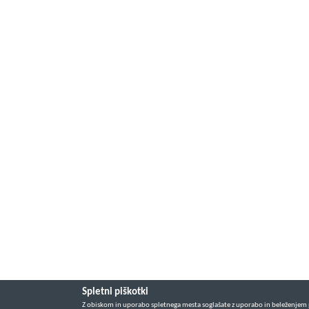
Spletni piškotki
Z obiskom in uporabo spletnega mesta soglašate z uporabo in beleženjem