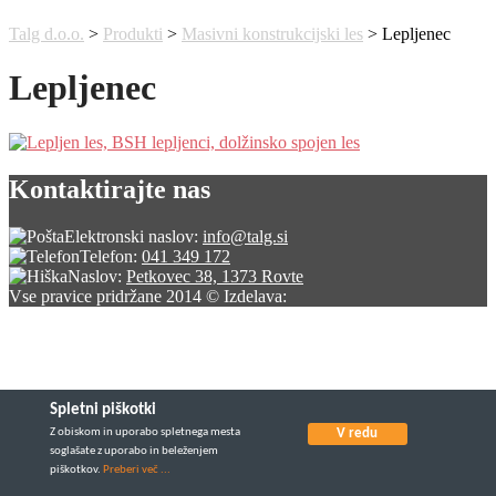
Talg d.o.o.
>
Produkti
>
Masivni konstrukcijski les
>
Lepljenec
Lepljenec
Kontaktirajte nas
Elektronski naslov:
info@talg.si
Telefon:
041 349 172
Naslov:
Petkovec 38, 1373 Rovte
Vse pravice pridržane 2014 © Izdelava:
Spletni piškotki
Z obiskom in uporabo spletnega mesta
V redu
soglašate z uporabo in beleženjem
piškotkov.
Preberi več ...