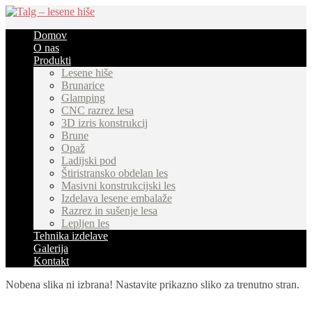
Domov
O nas
Produkti
Lesene hiše
Brunarice
Glamping
CNC razrez lesa
3D izris konstrukcij
Brune
Opaž
Ladijski pod
Štiristransko obdelan les
Masivni konstrukcijski les
Izdelava lesene embalaže
Razrez in sušenje lesa
Lepljen les
Tehnika izdelave
Galerija
Kontakt
Nobena slika ni izbrana! Nastavite prikazno sliko za trenutno stran.