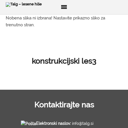
Nobena slika ni izbrana! Nastavite prikazno sliko za
trenutno stran.
DOMOV
O NAS
PRODUKTI
konstrukcijski les3
Lesene hiše
Brunarice
Glamping
CNC razrez lesa
3D izris konstrukcij
Kontaktirajte nas
Brune
Opaž
Elektronski naslov:
info@talg.si
Ladijski pod