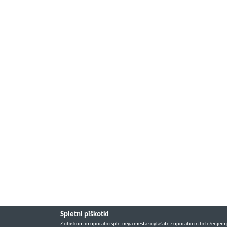
Spletni piškotki
Z obiskom in uporabo spletnega mesta soglašate z uporabo in beleženjem