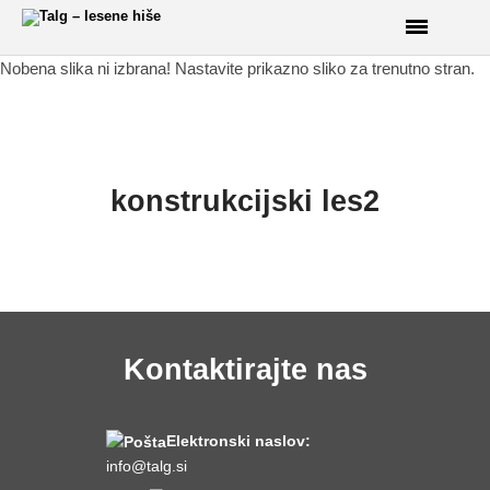
Nobena slika ni izbrana! Nastavite prikazno sliko za trenutno stran.
DOMOV
O NAS
konstrukcijski les2
PRODUKTI
Lesene hiše
Brunarice
Glamping
CNC razrez lesa
Kontaktirajte nas
3D izris konstrukcij
Brune
Opaž
Elektronski naslov:
info@talg.si
Ladijski pod