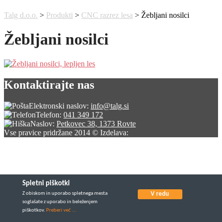
Talg d.o.o.
>
Produkti
>
CNC razrez lesa
>
Žebljani nosilci
Žebljani nosilci
Kontaktirajte nas
Elektronski naslov:
info@talg.si
Telefon:
041 349 172
Naslov:
Petkovec 38, 1373 Rovte
Vse pravice pridržane 2014 © Izdelava:
Spletni piškotki
Z obiskom in uporabo spletnega mesta
V redu
soglašate z uporabo in beleženjem
piškotkov.
Preberi več ...