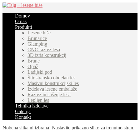
Domov
O nas
Produkti
Lesene hiše
Brunarice
Glamping
CNC razrez lesa
3D izris konstrukcij
Brune
Opaž
Ladijski pod
Štiristransko obdelan les
Masivni konstrukcijski les
Izdelava lesene embalaže
Razrez in sušenje lesa
Lepljen les
Tehnika izdelave
Galerija
Kontakt
Nobena slika ni izbrana! Nastavite prikazno sliko za trenutno stran.