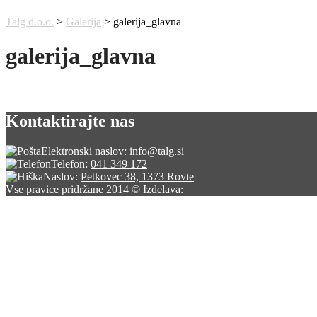
Talg d.o.o.
>
Galerija
>
galerija_glavna
galerija_glavna
Kontaktirajte nas
Elektronski naslov:
info@talg.si
Telefon:
041 349 172
Naslov:
Petkovec 38, 1373 Rovte
Vse pravice pridržane 2014 © Izdelava: