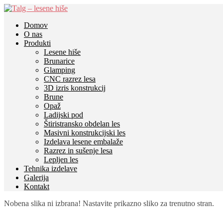
Domov
O nas
Produkti
Lesene hiše
Brunarice
Glamping
CNC razrez lesa
3D izris konstrukcij
Brune
Opaž
Ladijski pod
Štiristransko obdelan les
Masivni konstrukcijski les
Izdelava lesene embalaže
Razrez in sušenje lesa
Lepljen les
Tehnika izdelave
Galerija
Kontakt
Nobena slika ni izbrana! Nastavite prikazno sliko za trenutno stran.