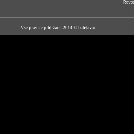
Rovt
Vse pravice pridržane 2014 © Izdelava: