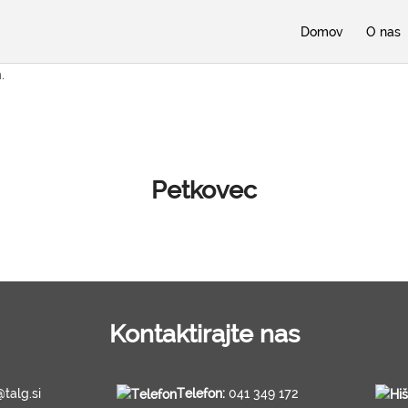
Domov
O nas
.
Petkovec
Kontaktirajte nas
@talg.si
Telefon:
041 349 172