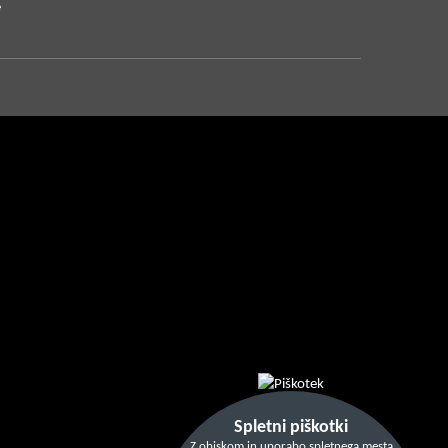
e
Spletni piškotki
Z obiskom in uporabo spletnega mesta